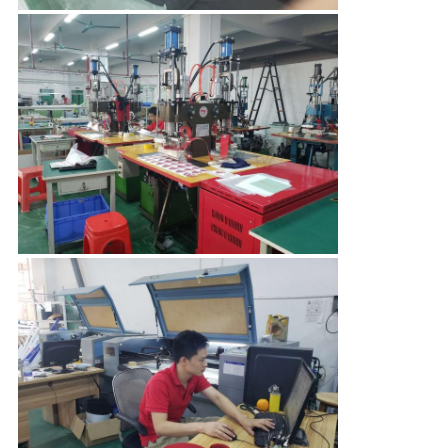
TÔI
YÊU
CẦU
BÁO
GIÁ
SƠ
ĐỒ
TRANG
WEB
PRIVACY
POLICY