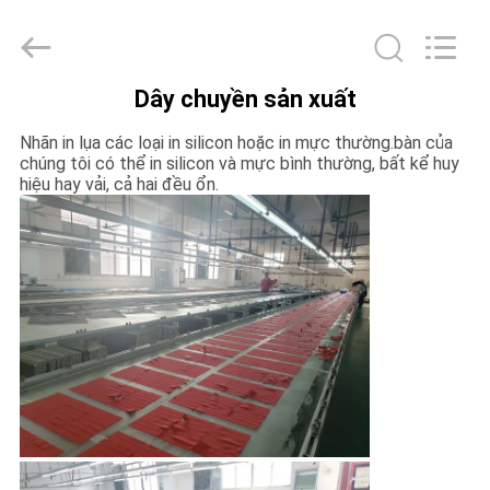
2020
-
2026
T&K
Garment
Accessories
Co.,Ltd.
Dây chuyền sản xuất
All
TRANG
Rights
Reserved.
Nhãn in lụa các loại in silicon hoặc in mực thường.bàn của
CHỦ
chúng tôi có thể in silicon và mực bình thường, bất kể huy
hiệu hay vải, cả hai đều ổn.
CÁC
SẢN
PHẨM
VỀ
CHÚNG
TÔI