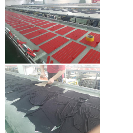
THAM
QUAN
NHÀ
MÁY
KIỂM
SOÁT
CHẤT
LƯỢNG
LIÊN
HỆ
CHÚNG