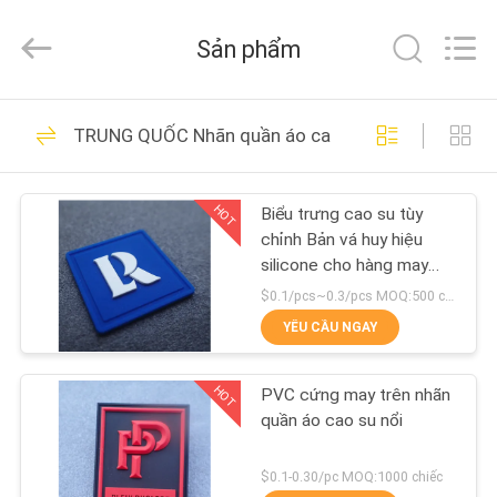
2020
-
2026
Sản phẩm
T&K
Garment
Accessories
Co.,Ltd.
All
TRANG
38
Rights
TRUNG QUỐC Nhãn quần áo cao su
Reserved.
CHỦ
Nhãn Thẻ quần áo
HOT
Biểu trưng cao su tùy
CÁC
chỉnh Bản vá huy hiệu
SẢN
silicone cho hàng may
mặc
PHẨM
$0.1/pcs~0.3/pcs MOQ:500 chiếc
YÊU CẦU NGAY
37
VỀ
HOT
PVC cứng may trên nhãn
CHÚNG
Nhãn quần áo in lụa
quần áo cao su nổi
TÔI
$0.1-0.30/pc MOQ:1000 chiếc