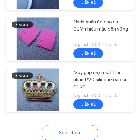
LIÊN HỆ
22
Kéo trượt dây kéo
Nhãn quần áo cao su
OEM nhiều màu bền vững
Negotiate MOQ:500 chiếc
LIÊN HỆ
May gấp một mặt trên
nhãn PVC silicone cao su
OEKO
Negotiate MOQ:500 chiếc
LIÊN HỆ
Xem thêm