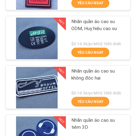
YÊU CẦU NGAY
THAM
QUAN
HOT
Nhãn quần áo cao su
NHÀ
69
ODM, Huy hiệu cao su
MÁY
Nhãn quần áo cao
$0.1-0.30/pc MOQ:1000 chiếc
su
YÊU CẦU NGAY
KIỂM
SOÁT
HOT
Nhãn quần áo cao su
CHẤT
không độc hại
LƯỢNG
100
$0.1-0.30/pc MOQ:1000 chiếc
Nhãn truyền nhiệt
YÊU CẦU NGAY
LIÊN
silicone
HỆ
HOT
Nhãn quần áo cao su
CHÚNG
tiêm 3D