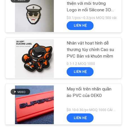
thiện với môi trường
Logo in nổi Silicone 3D
44
mềm
$0.1/pcs~0.3/pcs MOQ:500 cái
LIÊN HỆ
Bản vá da nổi
Nhân vật hoạt hình dễ
thương tùy chỉnh Cao su
PVC Bản vá khuôn mềm
0.1-1.2 MOQ:1000
LIÊN HỆ
21
May nổi trên nhãn quần
Thẻ Swing may mặc
áo PVC của OEKO
$0.10-0.30/pc MOQ:1000 CÁI / ĐẶT HÀNG
LIÊN HỆ