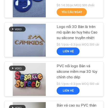
TÔI
$0.1-0.30/pc MOQ:500 chiếc
YÊU CẦU NGAY
YÊU
33
CẦU
nhãn chuyển nhiệt
Logo nổi 3D Bàn là trên
BÁO
mũ quần áo huy hiệu Cao
tpu
su silicone truyền nhiệt
GIÁ
$0.1/pcs~0.3/pcs MOQ:500 cái
LIÊN HỆ
SƠ
ĐỒ
PVC nổi logo Bản vá
92
TRANG
silicone mềm mại 3D tùy
Bản vá quần áo tùy
chỉnh cho dép
WEB
$0.1/pcs~0.3/pcs MOQ:500 cái
chỉnh
LIÊN HỆ
PRIVACY
POLICY
Bản vá cao su PVC thân