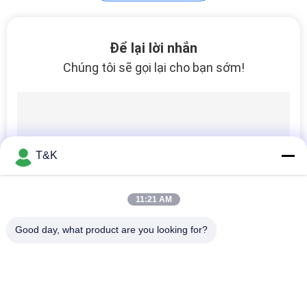
Để lại lời nhắn
Chúng tôi sẽ gọi lại cho bạn sớm!
T&K
11:21 AM
Good day, what product are you looking for?
Danh mục phổ biến
Tất cả
các
Nhãn Thẻ Quần Áo
Nhãn Quần Áo In Lụa