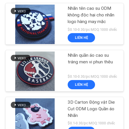
Nhãn tên cao su ODM
42
không độc hại cho nhãn
logo hàng may mặc
Dây thun in
$0.10-0.30/pc MOQ:1000 chiếc
LIÊN HỆ
Nhãn quần áo cao su
tráng men vi phun thêu
28
$0.10-0.30/pc MOQ:1000 chiếc
LIÊN HỆ
Rút dây
3D Carton Động vật Die
Cut ODM Logo Quần áo
Nhãn
$0.1-0.30/pc MOQ:1000 chiếc