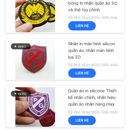
bóng In nhãn quần áo 3d
và thẻ tùy chỉnh
$0.08-0.30/pc MOQ:1000 chiếc
LIÊN HỆ
Nhãn in màn hình silicon
quần áo, nhãn màn hình
lụa 3D
$0.08-0.30/pc MOQ:1000 chiếc
LIÊN HỆ
Quần áo in silicone Thiết
kế nhãn chính, nhãn hiệu
quần áo nhãn hàng may
mặc
$0.08-0.30/pc MOQ:1000 chiếc
LIÊN HỆ