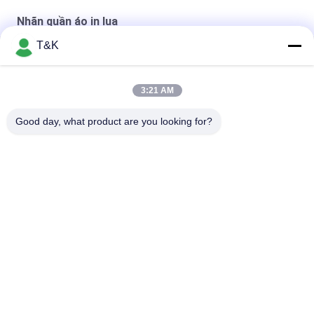
Nhãn quần áo in lụa
T&K
Satin Tape Clothing Fabric Labels in ấn logo silicone đúc
Miter Gấp 3D màn hình cao su silicone nhãn mác quần áo
3:21 AM
Satin Siêu âm Cắt màn hình Pantone Nhãn quần áo
Good day, what product are you looking for?
Danh mục phổ biến
Tất cả
các
Nhãn Thẻ Quần Áo
Nhãn Quần Áo In Lụa
Nhãn Quần Áo Cao 
Nhãn Truyền Nhiệt 
Su
Silicone
Nhãn Chuyển Nhiệt 
Bản Vá Quần Áo Tùy 
Tpu
Chỉnh