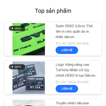
Top sản phẩm
Satin OEKO 3,8cm Thẻ
tên in cho quần áo in
nhãn silicon
$0.2-$0.7 MOQ:500 chiếc
LIÊN HỆ
Logo trắng nâng cao
Taffeta Nhãn cổ tùy
chỉnh OEKO In lụa Silicon
$0.2-$0.7 MOQ:500 chiếc
LIÊN HỆ
Truyền nhiệt silicone