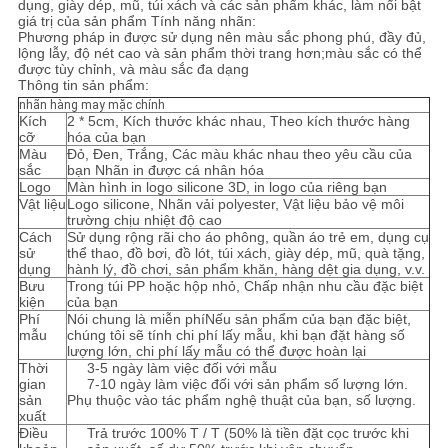
dụng, giày dép, mũ, túi xách và các sản phẩm khác, làm nổi bật
giá trị của sản phẩm Tính năng nhãn:
Phương pháp in được sử dụng nên màu sắc phong phú, đầy đủ,
lộng lẫy, độ nét cao và sản phẩm thời trang hơn;màu sắc có thể
được tùy chỉnh, và màu sắc đa dạng
Thông tin sản phẩm:
nhãn hàng may mặc chính
Kích
2 * 5cm, Kích thước khác nhau, Theo kích thước hàng
cỡ
hóa của bạn
Màu
Đỏ, Đen, Trắng, Các màu khác nhau theo yêu cầu của
sắc
bạn Nhãn in được cá nhân hóa
Logo
Màn hình in logo silicone 3D, in logo của riêng bạn
Vật liệu
Logo silicone, Nhãn vải polyester, Vật liệu bảo vệ môi
trường chịu nhiệt độ cao
Cách
Sử dụng rộng rãi cho áo phông, quần áo trẻ em, dụng cụ
sử
thể thao, đồ bơi, đồ lót, túi xách, giày dép, mũ, quà tặng,
dụng
hành lý, đồ chơi, sản phẩm khăn, hàng dệt gia dụng, v.v.
Bưu
Trong túi PP hoặc hộp nhỏ
, Chấp nhận nhu cầu đặc biệt
kiện
của bạn
Phí
Nói chung là miễn phí
Nếu sản phẩm của bạn đặc biệt,
mẫu
chúng tôi sẽ tính chi phí lấy mẫu, khi bạn đặt hàng số
lượng lớn, chi phí lấy mẫu có thể được hoàn lại
Thời
3-5 ngày làm việc đối với mẫu
gian
7-10 ngày làm việc đối với sản phẩm số lượng lớn.
sản
Phụ thuộc vào tác phẩm nghệ thuật của bạn, số lượng.
xuất
Điều
Trả trước 100% T / T (50% là tiền đặt cọc trước khi