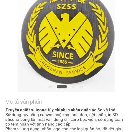
TÔI
YÊU
CẦU
BÁO
GIÁ
SƠ
ĐỒ
TRANG
WEB
Mô tả sản phẩm
Truyền nhiệt silicone tùy chỉnh In nhãn quần áo 3d và thẻ
Sử dụng ruy băng canvas hoặc sa tanh đen, dệt nhãn, in 3D
PRIVACY
silicone bóng lên mặt vải, dùng chỉ caro bọc viền, sử dụng toàn
bộ tem nhãn với tính năng cao cấp.
POLICY
Phạm vi ứng dụng: nhãn logo cho các loại quần áo, đồ dệt gia