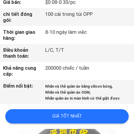
Giá bán:
$0.08-0.30/pc
THAM
QUAN
chi tiết đóng
100 cái trong túi OPP
gói:
NHÀ
Thời gian giao
8-10 ngày làm việc
MÁY
hàng:
Điều khoản
L/C, T/T
KIỂM
thanh toán:
SOÁT
Khả năng cung
200000 chiếc / tuần
CHẤT
cấp:
LƯỢNG
Điểm nổi bật:
,
Nhãn và thẻ quần áo bằng silicon bóng
,
Nhãn và thẻ quần áo ODM
Nhãn quần áo in màn hình có thể giặt được
LIÊN
HỆ
GIÁ TỐT NHẤT
CHÚNG