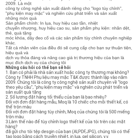
2009. Là một
công ty công nghệ sản xuất dành riêng cho "logo tùy chỉnh",
"phụ kiện may mặc" và nghiên cứu phát triển và sản xuất
những món quà
Sản phẩm chính: In lụa, huy hiệu cao tần, nhiệt
chuyển nhượng, huy hiệu cao su, sản phẩm phụ kiện: nhãn dệt,
thẻ, quà tặng
móc khóa, dây đeo cổ và các sản phẩm tùy chỉnh chuyên nghiệp
khác.
Tất cả nhân viên của điều đó sẽ cung cấp cho bạn sự thuận tiện,
hiệu quả và
dịch vụ thỏa đáng và nâng cao giá trị thương hiệu của bạn là
mục đích dịch vụ của chúng tôi
Những câu hỏi có thể bạn sẽ hỏi
1. Bạn có phải là nhà sản xuất hoặc công ty thương mại không?
Công ty TNHH Phụ liệu may mặc T&K được thành lập vào năm
2009. Chúng tôi là công ty công nghệ sản xuất chuyên về "logo
theo yêu cầu", "phụ kiện may mặc" và nghiên cứu phát triển và
sản xuất quà tặng
2. Số lượng đặt hàng tối thiểu của bạn là bao nhiêu?
Đối với đơn đặt hàng mẫu, Moq là 10 chiếc cho mỗi thiết kế, có
thể trộn màu
Đối với đơn đặt hàng tùy chỉnh, Moq của chúng tôi là 500 miếng
trộn màu.
3.Làm thế nào để tùy chỉnh logo thiết kế của tôi trên các mặt
hàng?
đã gửi cho tôi tệp desgin của bạn (AI,PDF,JPG), chúng tôi có thể
tạo logo bằng cách truyền nhiệt, in lụa, gel silicon, v.v.