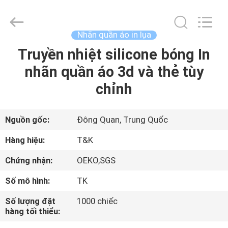
2020
-
2026
T&K
Garment
Nhãn quần áo in lụa
Accessories
Co.,Ltd.
All
Truyền nhiệt silicone bóng In
TRANG
Rights
Reserved.
nhãn quần áo 3d và thẻ tùy
CHỦ
chỉnh
CÁC
SẢN
Nguồn gốc:
Đông Quan, Trung Quốc
PHẨM
Hàng hiệu:
T&K
Chứng nhận:
OEKO,SGS
VỀ
Số mô hình:
TK
CHÚNG
Số lượng đặt
1000 chiếc
TÔI
hàng tối thiểu: