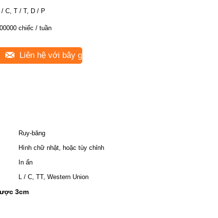
 / C, T / T, D / P
00000 chiếc / tuần
Liên hệ với bây giờ
Ruy-băng
Hình chữ nhật, hoặc tùy chỉnh
In ấn
L / C, TT, Western Union
 được 3cm