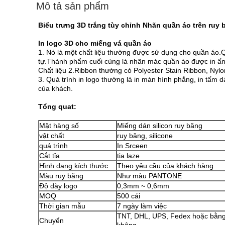
Mô tả sản phẩm
Biểu trưng 3D trắng tùy chỉnh Nhãn quần áo trên ruy
In logo 3D cho miếng vá quần áo
1. Nó là một chất liệu thường được sử dụng cho quần áo.Q
tự.Thành phẩm cuối cùng là nhãn mác quần áo được in ấn 
Chất liệu 2.Ribbon thường có Polyester Stain Ribbon, Nylo
3. Quá trình in logo thường là in màn hình phẳng, in tấm d
của khách.
Tổng quat:
Mặt hàng số
Miếng dán silicon ruy băng
vật chất
ruy băng, silicone
quá trình
In Srceen
Cắt tỉa
tia laze
Hình dạng kích thước
Theo yêu cầu của khách hàng
Màu ruy băng
Như màu PANTONE
Độ dày logo
0,3mm ~ 0,6mm
MOQ
500 cái
Thời gian mẫu
7 ngày làm việc
TNT, DHL, UPS, Fedex hoặc bằn
Chuyển