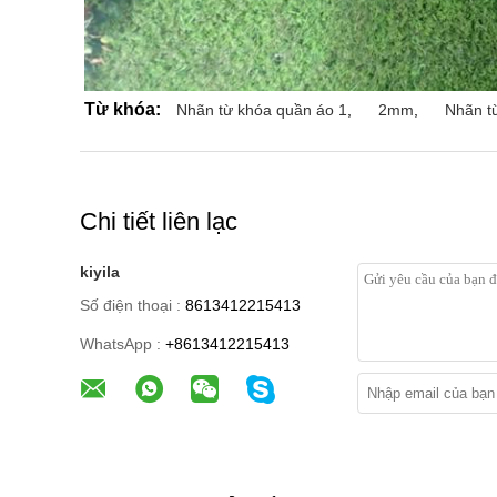
Từ khóa:
Nhãn từ khóa quần áo 1
,
2mm
,
Nhãn t
Chi tiết liên lạc
kiyila
Số điện thoại :
8613412215413
WhatsApp :
+8613412215413