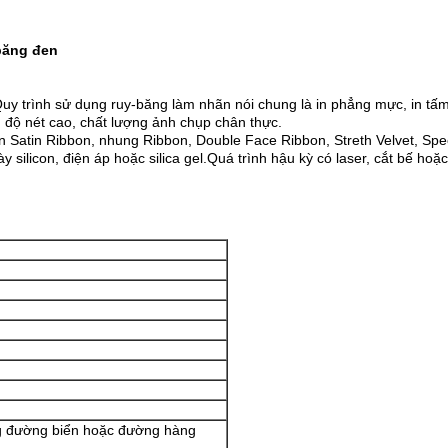
 băng đen
uy trình sử dụng ruy-băng làm nhãn nói chung là in phẳng mực, in tấm
độ nét cao, chất lượng ảnh chụp chân thực.
n Satin Ribbon, nhung Ribbon, Double Face Ribbon, Streth Velvet, Spec
ày silicon, điện áp hoặc silica gel.Quá trình hậu kỳ có laser, cắt bế ho
g đường biển hoặc đường hàng