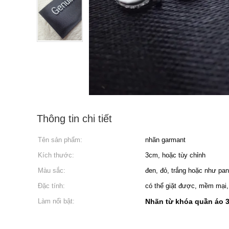
Thông tin chi tiết
Tên sản phẩm:
nhãn garmant
Kích thước:
3cm, hoặc tùy chỉnh
Màu sắc:
đen, đỏ, trắng hoặc như pan
Đặc tính:
có thể giặt được, mềm mại, 
Làm nổi bật:
Nhãn từ khóa quần áo 