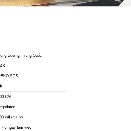
ông Dương, Trung Quốc
T&K
OEKO,SGS
TK
00 CÁI
egotiated
00 cái / túi pp
 ~ 8 ngày làm việc