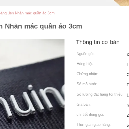
 băng đen Nhãn mác quần áo 3cm
en Nhãn mác quần áo 3cm
Thông tin cơ bản
Nguồn gốc:
Đ
Hàng hiệu:
Chứng nhận:
Số mô hình:
Số lượng đặt hàng tối thiểu:
1
Giá bán:
n
chi tiết đóng gói:
2
Thời gian giao hàng:
5