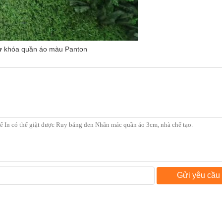
ừ khóa quần áo màu Panton
Gửi yêu cầu