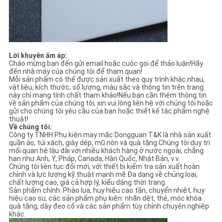
Lời khuyên ấm áp:
Chào mừng bạn đến gửi email hoặc cuộc gọi để thảo luận!Hãy
đến nhà máy của chúng tôi để tham quan!
Mỗi sản phẩm có thể được sản xuất theo quy trình khác nhau,
vật liệu, kích thước, số lượng, màu sắc và thông tin trên trang
này chỉ mang tính chất tham khảo!Nếu bạn cần thêm thông tin
về sản phẩm của chúng tôi, xin vui lòng liên hệ với chúng tôi hoặc
gửi cho chúng tôi yêu cầu của bạn hoặc thiết kế tác phẩm nghệ
thuật!
Về chúng tôi:
Công ty TNHH Phụ kiện may mặc Dongguan T&K là nhà sản xuất
quần áo, túi xách, giày dép, mũ nón và quà tặng.Chúng tôi duy trì
mối quan hệ lâu dài với nhiều khách hàng ở nước ngoài, chẳng
hạn như Anh, Ý, Pháp, Canada, Hàn Quốc, Nhật Bản, v.v.
Chúng tôi liên tục đổi mới, với thiết bị kiểm tra sản xuất hoàn
chỉnh và lực lượng kỹ thuật mạnh mẽ.Đa dạng về chủng loại,
chất lượng cao, giá cả hợp lý, kiểu dáng thời trang.
Sản phẩm chính: Phào lụa, huy hiệu cao tần, chuyển nhiệt, huy
hiệu cao su, các sản phẩm phụ kiện: nhãn dệt, thẻ, móc khóa
quà tặng, dây đeo cổ và các sản phẩm tùy chỉnh chuyên nghiệp
khác.