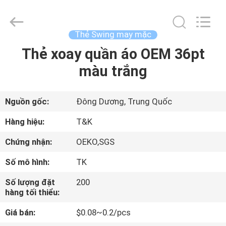
2020
-
2026
T&K
Garment
Thẻ Swing may mặc
Accessories
Co.,Ltd.
All
Thẻ xoay quần áo OEM 36pt
TRANG
Rights
Reserved.
màu trắng
CHỦ
CÁC
Nguồn gốc:
Đông Dương, Trung Quốc
SẢN
Hàng hiệu:
T&K
PHẨM
Chứng nhận:
OEKO,SGS
Số mô hình:
TK
VỀ
Số lượng đặt
200
CHÚNG
hàng tối thiểu:
TÔI
Giá bán:
$0.08~0.2/pcs