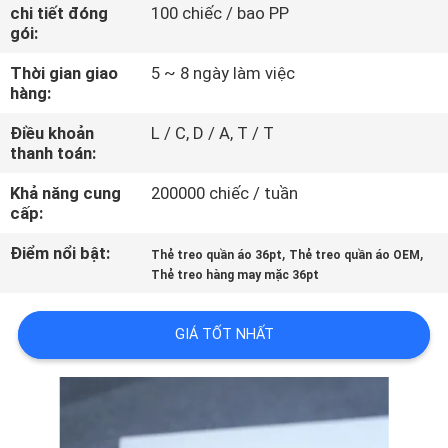
THAM
chi tiết đóng
100 chiếc / bao PP
gói:
QUAN
Thời gian giao
5 ~ 8 ngày làm việc
NHÀ
hàng:
MÁY
Điều khoản
L / C, D / A, T / T
thanh toán:
KIỂM
Khả năng cung
200000 chiếc / tuần
SOÁT
cấp:
CHẤT
Điểm nổi bật:
,
,
Thẻ treo quần áo 36pt
Thẻ treo quần áo OEM
Thẻ treo hàng may mặc 36pt
LƯỢNG
GIÁ TỐT NHẤT
LIÊN
HỆ
CHÚNG