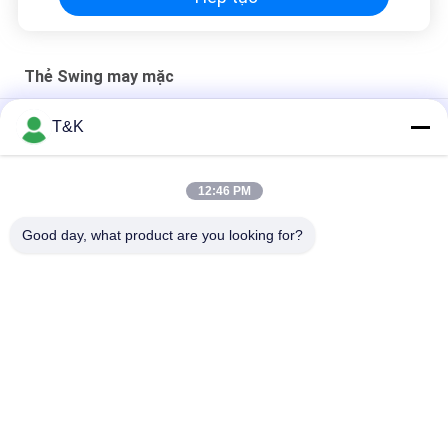
Thẻ Swing may mặc
Giấy tái chế 200gsm 0,23mm Thẻ xích đu may mặc
T&K
Giấy nghệ thuật tráng siêu âm Cắt giấy 0,6mm Thẻ treo cho
quần áo
12:46 PM
Chốt an toàn bền vững 14pt Thẻ Swing may mặc
Good day, what product are you looking for?
Danh mục phổ biến
Tất cả
các
Nhãn Thẻ Quần Áo
Nhãn Quần Áo In Lụa
Nhãn Quần Áo Cao 
Nhãn Truyền Nhiệt 
Su
Silicone