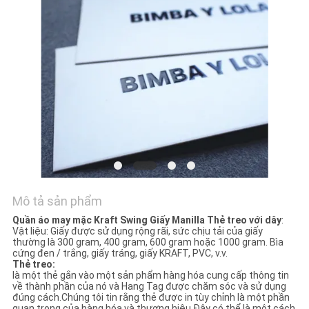
TÔI
YÊU
CẦU
BÁO
GIÁ
SƠ
ĐỒ
Mô tả sản phẩm
TRANG
Quần áo may mặc Kraft Swing Giấy Manilla Thẻ treo với dây
:
WEB
Vật liệu: Giấy được sử dụng rộng rãi, sức chịu tải của giấy
thường là 300 gram, 400 gram, 600 gram hoặc 1000 gram. Bìa
cứng đen / trắng, giấy tráng, giấy KRAFT, PVC, v.v.
Thẻ treo:
PRIVACY
là một thẻ gắn vào một sản phẩm hàng hóa cung cấp thông tin
về thành phần của nó và Hang Tag được chăm sóc và sử dụng
POLICY
đúng cách.Chúng tôi tin rằng thẻ được in tùy chỉnh là một phần
quan trọng của hàng hóa và thương hiệu.Đây có thể là một cách