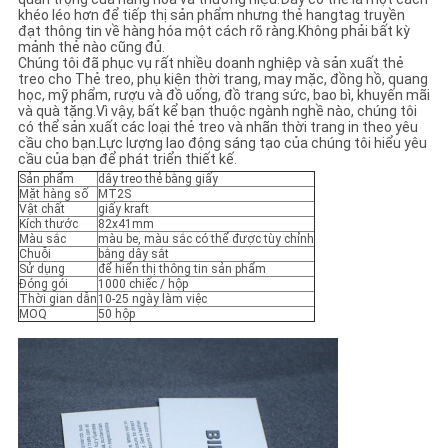
khéo léo hơn để tiếp thị sản phẩm nhưng thẻ hangtag truyền
đạt thông tin về hàng hóa một cách rõ ràng.Không phải bất kỳ
mảnh thẻ nào cũng đủ.
Chúng tôi đã phục vụ rất nhiều doanh nghiệp và sản xuất thẻ
treo cho Thẻ treo, phụ kiện thời trang, may mặc, đồng hồ, quang
học, mỹ phẩm, rượu và đồ uống, đồ trang sức, bao bì, khuyến mãi
và quà tặng.Vì vậy, bất kể bạn thuộc ngành nghề nào, chúng tôi
có thể sản xuất các loại thẻ treo và nhãn thời trang in theo yêu
cầu cho bạn.Lực lượng lao động sáng tạo của chúng tôi hiểu yêu
cầu của bạn để phát triển thiết kế.
Sản phẩm
dây treo thẻ bằng giấy
Mặt hàng số
MT2S
Vật chất
giấy kraft
Kích thước
82x41mm
Màu sắc
màu be, màu sắc có thể được tùy chỉnh
Chuỗi
bằng dây sắt
Sử dụng
để hiển thị thông tin sản phẩm
Đóng gói
1000 chiếc / hộp
Thời gian dẫn
10-25 ngày làm việc
MOQ
50 hộp