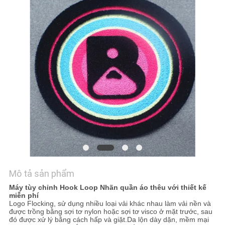
TÔI
YÊU
CẦU
BÁO
GIÁ
SƠ
ĐỒ
TRANG
WEB
Mô tả sản phẩm
Máy tùy chỉnh Hook Loop Nhãn quần áo thêu với thiết kế
miễn phí
PRIVACY
Logo Flocking, sử dụng nhiều loại vải khác nhau làm vải nền và
được trồng bằng sợi tơ nylon hoặc sợi tơ visco ở mặt trước, sau
POLICY
đó được xử lý bằng cách hấp và giặt.Da lộn dày dặn, mềm mại