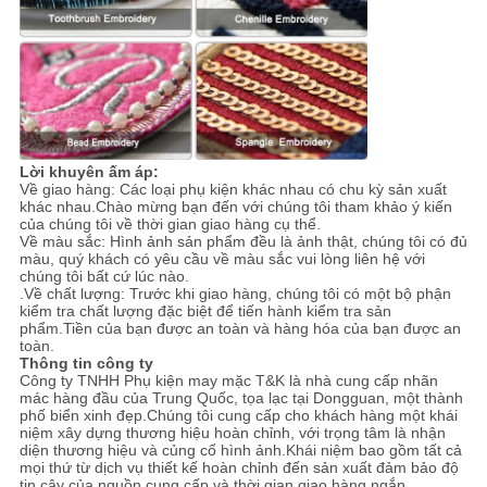
Lời khuyên ấm áp:
Về giao hàng: Các loại phụ kiện khác nhau có chu kỳ sản xuất
khác nhau.Chào mừng bạn đến với chúng tôi tham khảo ý kiến ​​
của chúng tôi về thời gian giao hàng cụ thể.
Về màu sắc: Hình ảnh sản phẩm đều là ảnh thật, chúng tôi có đủ
màu, quý khách có yêu cầu về màu sắc vui lòng liên hệ với
chúng tôi bất cứ lúc nào.
.Về chất lượng: Trước khi giao hàng, chúng tôi có một bộ phận
kiểm tra chất lượng đặc biệt để tiến hành kiểm tra sản
phẩm.Tiền của bạn được an toàn và hàng hóa của bạn được an
toàn.
Thông tin công ty
Công ty TNHH Phụ kiện may mặc T&K là nhà cung cấp nhãn
mác hàng đầu của Trung Quốc, tọa lạc tại Dongguan, một thành
phố biển xinh đẹp.Chúng tôi cung cấp cho khách hàng một khái
niệm xây dựng thương hiệu hoàn chỉnh, với trọng tâm là nhận
diện thương hiệu và củng cố hình ảnh.Khái niệm bao gồm tất cả
mọi thứ từ dịch vụ thiết kế hoàn chỉnh đến sản xuất đảm bảo độ
tin cậy của nguồn cung cấp và thời gian giao hàng ngắn.