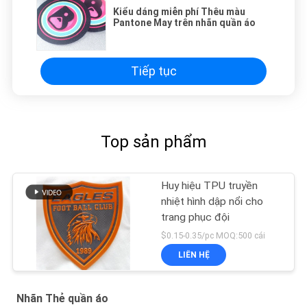
Kiểu dáng miễn phí Thêu màu
Pantone May trên nhãn quần áo
Tiếp tục
Top sản phẩm
Huy hiệu TPU truyền
nhiệt hình dập nổi cho
trang phục đội
$0.15-0.35/pc MOQ:500 cái
LIÊN HỆ
Nhãn Thẻ quần áo