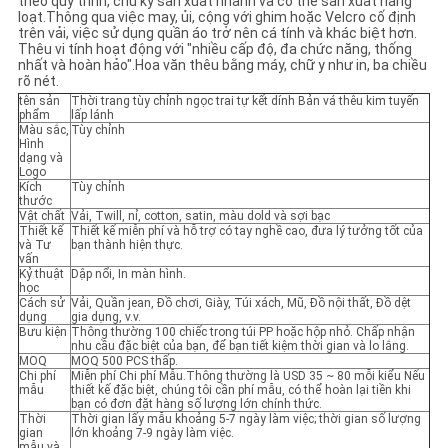
theo quy trình, chu kỳ sản xuất nhanh và có thể sản xuất hàng
loạt.Thông qua việc may, ủi, cộng với ghim hoặc Velcro cố định
trên vải, việc sử dụng quần áo trở nên cá tính và khác biệt hơn.
Thêu vi tính hoạt động với "nhiều cấp độ, đa chức năng, thống
nhất và hoàn hảo".Hoa văn thêu bằng máy, chữ y như in, ba chiều
rõ nét.
tên sản
Thời trang tùy chỉnh ngọc trai tự kết dính Bản vá thêu kim tuyến
phẩm
lấp lánh
Màu sắc,
Tùy chỉnh
Hình
dạng và
Logo
Kích
Tùy chỉnh
thước
Vật chất
Vải, Twill, nỉ, cotton, satin, màu dold và sợi bạc
Thiết kế
Thiết kế miễn phí và hỗ trợ có tay nghề cao, đưa lý tưởng tốt của
và Tư
bạn thành hiện thực.
vấn
Kỷ thuật
Dập nổi, In màn hình.
học
Cách sử
Vải, Quần jean, Đồ chơi, Giày, Túi xách, Mũ, Đồ nội thất, Đồ dệt
dụng
gia dụng, v.v.
Bưu kiện
Thông thường 100 chiếc trong túi PP hoặc hộp nhỏ. Chấp nhận
nhu cầu đặc biệt của bạn, để bạn tiết kiệm thời gian và lo lắng.
MOQ
MOQ 500 PCS thấp.
Chi phí
Miễn phí Chi phí Mẫu.Thông thường là USD 35 ~ 80 mỗi kiểu Nếu
mẫu
thiết kế đặc biệt, chúng tôi cần phí mẫu, có thể hoàn lại tiền khi
bạn có đơn đặt hàng số lượng lớn chính thức.
Thời
Thời gian lấy mẫu khoảng 5-7 ngày làm việc; thời gian số lượng
gian
lớn khoảng 7-9 ngày làm việc.
mẫu và