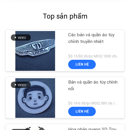
Top sản phẩm
Các bản vá quần áo tùy
chỉnh truyền nhiệt
$0.15-$0.30/pc MOQ:1000 chiếc
LIÊN HỆ
Bản vá quần áo tùy chỉnh
nổi
$0.10-0.30/pc MOQ:500 cái / màu
LIÊN HỆ
Hoa phản quang 3D Tpu