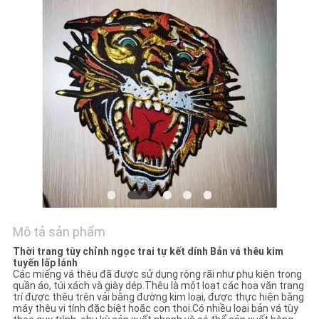
TÔI
YÊU
CẦU
BÁO
GIÁ
SƠ
ĐỒ
TRANG
Mô tả sản phẩm
WEB
Thời trang tùy chỉnh ngọc trai tự kết dính Bản vá thêu kim
tuyến lấp lánh
Các miếng vá thêu đã được sử dụng rộng rãi như phụ kiện trong
PRIVACY
quần áo, túi xách và giày dép.Thêu là một loạt các hoa văn trang
trí được thêu trên vải bằng đường kim loại, được thực hiện bằng
POLICY
máy thêu vi tính đặc biệt hoặc con thoi.Có nhiều loại bản vá tùy