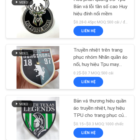
Bản vá lỗi tần số cao Huy
hiệu đính nổi mềm
$0.28-0.45pc MOQ:500 cái / đơn đặt hàng
LIÊN HỆ
Truyền nhiệt trên trang
phục nhóm Nhãn quần áo
nổi, huy hiệu Tpu may
mặc
0.2$-$0.7 MOQ:500 cái
LIÊN HỆ
Bản vá thương hiệu quần
áo truyền nhiệt, huy hiệu
TPU cho trang phục của
đội
$0.15~$0.3 MOQ:1000 chiếc
LIÊN HỆ