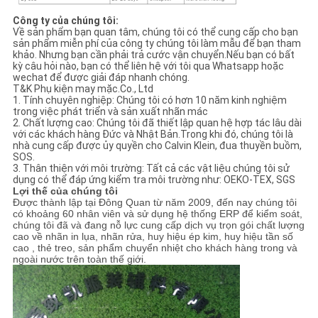
Công ty của chúng tôi:
Về sản phẩm bạn quan tâm, chúng tôi có thể cung cấp cho bạn
sản phẩm miễn phí của công ty chúng tôi làm mẫu để bạn tham
khảo. Nhưng bạn cần phải trả cước vận chuyển.Nếu bạn có bất
kỳ câu hỏi nào, bạn có thể liên hệ với tôi qua Whatsapp hoặc
wechat để được giải đáp nhanh chóng.
T&K Phụ kiện may mặc.Co., Ltd
1. Tính chuyên nghiệp: Chúng tôi có hơn 10 năm kinh nghiệm
trong việc phát triển và sản xuất nhãn mác
2. Chất lượng cao: Chúng tôi đã thiết lập quan hệ hợp tác lâu dài
với các khách hàng Đức và Nhật Bản.Trong khi đó, chúng tôi là
nhà cung cấp được ủy quyền cho Calvin Klein, đua thuyền buồm,
SOS.
3. Thân thiện với môi trường: Tất cả các vật liệu chúng tôi sử
dụng có thể đáp ứng kiểm tra môi trường như: OEKO-TEX, SGS
Lợi thế của chúng tôi
Được thành lập tại Đông Quan từ năm 2009, đến nay chúng tôi
có khoảng 60 nhân viên và sử dụng hệ thống ERP để kiểm soát,
chúng tôi đã và đang nỗ lực cung cấp dịch vụ trọn gói chất lượng
cao về nhãn in lụa, nhãn rửa, huy hiệu ép kim, huy hiệu tần số
cao , thẻ treo, sản phẩm chuyển nhiệt cho khách hàng trong và
ngoài nước trên toàn thế giới.