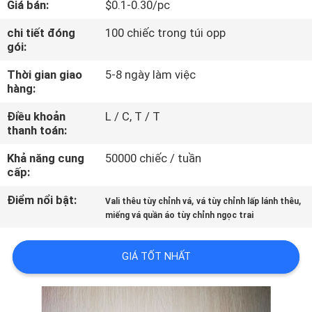
Giá bán:
$0.1-0.30/pc
THAM
QUAN
chi tiết đóng
100 chiếc trong túi opp
gói:
NHÀ
Thời gian giao
5-8 ngày làm việc
MÁY
hàng:
Điều khoản
L / C, T / T
KIỂM
thanh toán:
SOÁT
Khả năng cung
50000 chiếc / tuần
CHẤT
cấp:
LƯỢNG
Điểm nổi bật:
,
,
Vali thêu tùy chỉnh vá
vá tùy chỉnh lấp lánh thêu
miếng vá quần áo tùy chỉnh ngọc trai
LIÊN
GIÁ TỐT NHẤT
HỆ
CHÚNG