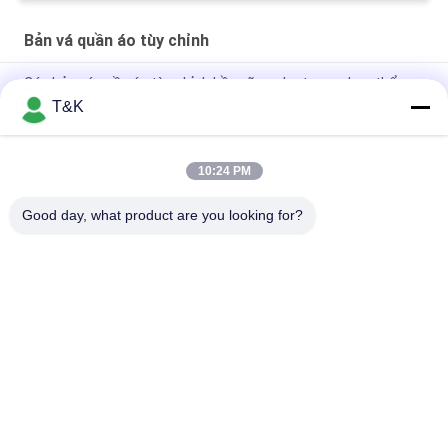
Bản vá quần áo tùy chỉnh
Các bản vá quần áo tùy chỉnh bền vững cho trang phục thể
thao
T&K
in logo Truyền nhiệt TPU Patch Logo chính cho thương hiệu
nổi tiếng
10:24 PM
Các bản vá quần áo tùy chỉnh in 3D phun bền
Good day, what product are you looking for?
Danh mục phổ biến
Tất cả
các
Nhãn Thẻ Quần Áo
Nhãn Quần Áo In Lụa
Nhãn Quần Áo Cao 
Nhãn Truyền Nhiệt 
Su
Silicone
Nhãn Chuyển Nhiệt 
Bản Vá Quần Áo Tùy 