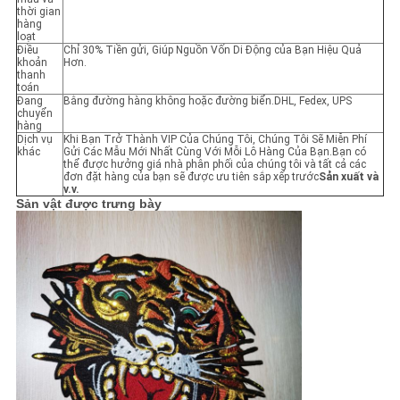
thời gian
hàng
loạt
Điều
Chỉ 30% Tiền gửi, Giúp Nguồn Vốn Di Động của Bạn Hiệu Quả
khoản
Hơn.
thanh
toán
Đang
Bằng đường hàng không hoặc đường biển.DHL, Fedex, UPS
chuyển
hàng
Dịch vụ
Khi Bạn Trở Thành VIP Của Chúng Tôi, Chúng Tôi Sẽ Miễn Phí
khác
Gửi Các Mẫu Mới Nhất Cùng Với Mỗi Lô Hàng Của Bạn.Bạn có
thể được hưởng giá nhà phân phối của chúng tôi và tất cả các
đơn đặt hàng của bạn sẽ được ưu tiên sắp xếp trước
Sản xuất và
v.v.
Sản vật được trưng bày