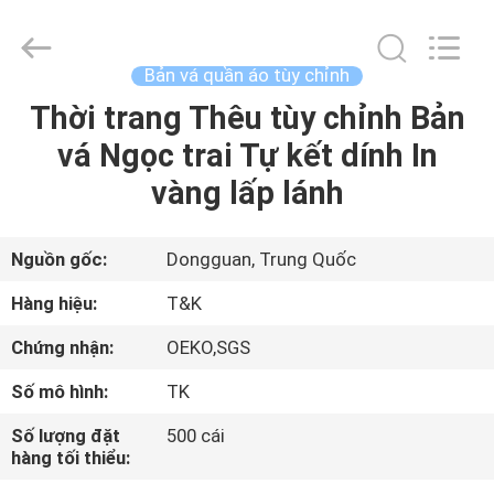
2020
-
2026
T&K
Garment
Bản vá quần áo tùy chỉnh
Accessories
Co.,Ltd.
All
Thời trang Thêu tùy chỉnh Bản
TRANG
Rights
Reserved.
vá Ngọc trai Tự kết dính In
CHỦ
vàng lấp lánh
CÁC
SẢN
Nguồn gốc:
Dongguan, Trung Quốc
PHẨM
Hàng hiệu:
T&K
Chứng nhận:
OEKO,SGS
VỀ
Số mô hình:
TK
CHÚNG
Số lượng đặt
500 cái
TÔI
hàng tối thiểu: