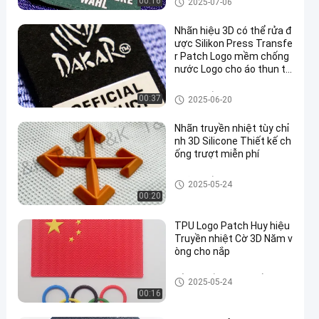
00:16
2025-07-06
Nhãn hiệu 3D có thể rửa đ
ược Silikon Press Transfe
r Patch Logo mềm chống
nước Logo cho áo thun tú
i giày
Nhãn truyền nhiệt silicone
00:37
2025-06-20
Nhãn truyền nhiệt tùy chỉ
nh 3D Silicone Thiết kế ch
ống trượt miễn phí
Nhãn truyền nhiệt silicone
2025-05-24
00:20
TPU Logo Patch Huy hiệu
Truyền nhiệt Cờ 3D Năm v
òng cho nắp
Bản vá quần áo tùy chỉnh
2025-05-24
00:16