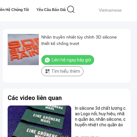
iên Hệ Chúng Tôi
Yêu Cầu Báo Giá
Vietnamese
Nhãn truyền nhiệt tùy chỉnh 3D silicone
thiết kế chống trượt
Liên hệ ngay bây giờ
Tìm hiểu thêm
Các video liên quan
In silicone 3d chất lượng c
ao Logo nổi, huy hiệu, nhã
n quần áo, nhãn silicone, c
huyển nhiệt cho quần áo
Nhãn truyền nhiệt silicone