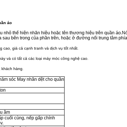
uần áo
ệu nhỏ thể hiện nhãn hiệu hoặc tên thương hiệu trên quần áo.Nó
a sau bên trong của phần trên, hoặc ở đường nối trung tâm phí
 cao, giá cả cạnh tranh và dịch vụ tốt nhất.
này và có tất cả các loại máy móc công nghệ cao.
a khách hàng.
hăm sóc May nhãn dệt cho quần
ton
iêu âm
p cuối cùng, nếp gấp chính
v.