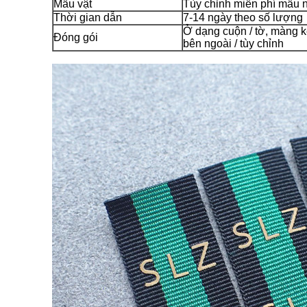
Mẫu vật
Tùy chỉnh miễn phí mẫu 
Thời gian dẫn
7-14 ngày theo số lượng
Ở dạng cuộn / tờ, màng k
Đóng gói
bên ngoài / tùy chỉnh