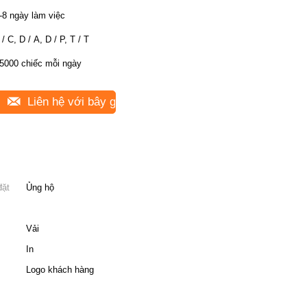
-8 ngày làm việc
 / C, D / A, D / P, T / T
5000 chiếc mỗi ngày
Liên hệ với bây giờ
đặt
Ủng hộ
Vải
In
Logo khách hàng