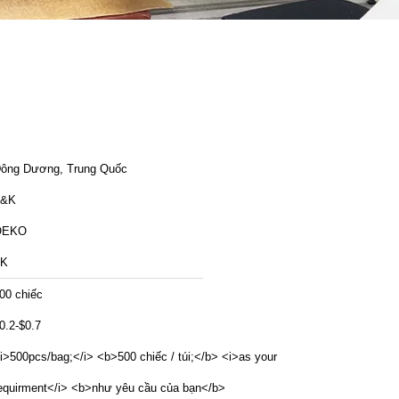
ông Dương, Trung Quốc
T&K
OEKO
TK
00 chiếc
0.2-$0.7
i>500pcs/bag;</i> <b>500 chiếc / túi;</b> <i>as your
equirment</i> <b>như yêu cầu của bạn</b>