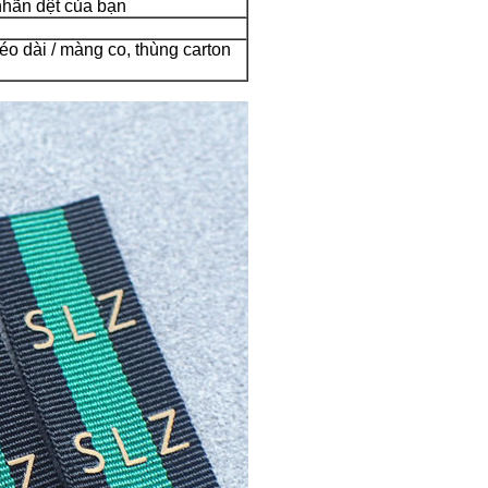
nhãn dệt của bạn
éo dài / màng co, thùng carton