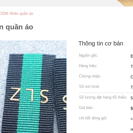
 ODM Nhãn quần áo
n quần áo
Thông tin cơ bản
Nguồn gốc:
Đ
Hàng hiệu:
Chứng nhận:
Số mô hình:
Số lượng đặt hàng tối thiểu:
5
Giá bán:
$
chi tiết đóng gói:
<
r