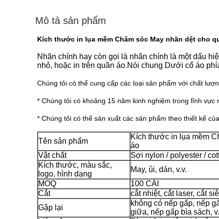
Mô tả sản phẩm
Kích thước in lụa mềm Chăm sóc May nhãn dệt cho q
Nhãn chính hay còn gọi là nhãn chính là một dấu hi
nhỏ, hoặc in trên quần áo.Nói chung Dưới cổ áo phí
Chúng tôi có thể cung cấp các loại sản phẩm với chất lượng
* Chúng tôi có khoảng 15 năm kinh nghiệm trong lĩnh vực 
* Chúng tôi có thể sản xuất các sản phẩm theo thiết kế củ
Kích thước in lụa mềm C
Tên sản phẩm
áo
Vật chất
Sợi nylon / polyester / cot
Kích thước, màu sắc,
May, ủi, dán, v.v.
logo, hình dạng
MOQ
100 CÁI
Cắt
cắt nhiệt, cắt laser, cắt s
không có nếp gấp, nếp gấ
Gập lại
giữa, nếp gấp bìa sách, v.